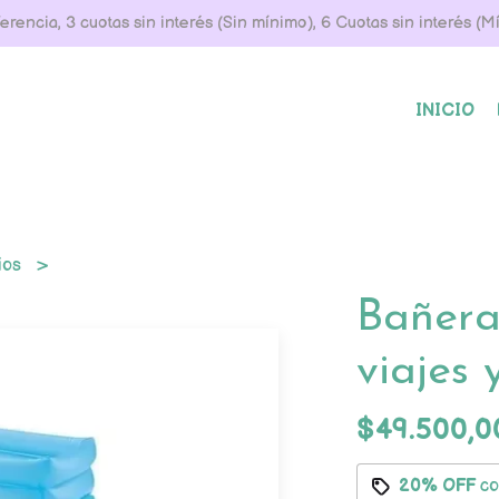
rencia, 3 cuotas sin interés (Sin mínimo), 6 Cuotas sin interés (
INICIO
rios
Bañera
viajes 
$49.500,0
20% OFF
c