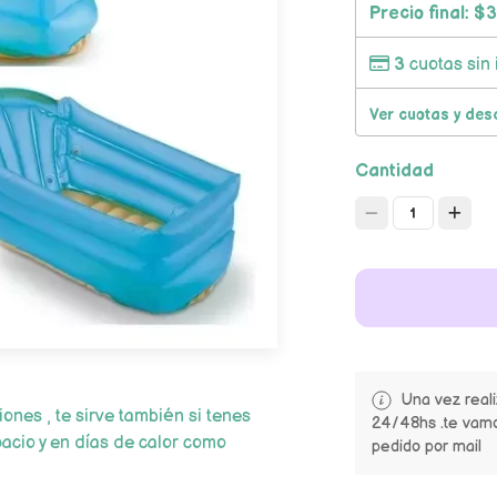
Precio final:
$3
3
cuotas sin 
Ver cuotas y des
Cantidad
1
Una vez real
ones , te sirve también si tenes
24/48hs .te vamo
acio y en días de calor como
pedido por mail