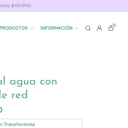
Mínimo $130.000)
0
PRODUCTOS
INFORMACIÓN
al agua con
de red
0
on
Transferencia