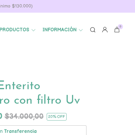
Mínimo $130.000)
0
PRODUCTOS
INFORMACIÓN
Enterito
o con filtro Uv
00
$34.000,00
20
% OFF
on
Transferencia