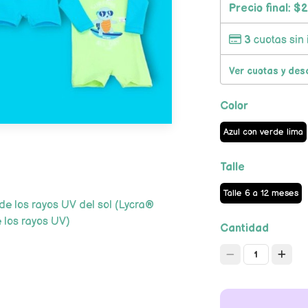
Precio final:
$2
3
cuotas sin 
Ver cuotas y des
Color
Azul con verde lima
Talle
Talle 6 a 12 meses
e los rayos UV del sol (Lycra®
 los rayos UV)
Cantidad
1