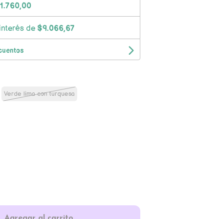
1.760,00
interés de
$9.066,67
cuentos
Verde lima con turquesa
Agregar al carrito